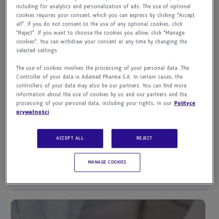
Unable to instantiate a key system supporting
including for analytics and personalization of ads. The use of optional
cookies requires your consent, which you can express by clicking "Accept
the required combinations
all". If you do not consent to the use of any optional cookies, click
(DRM_NO_KEY_SYSTEM)
"Reject". If you want to choose the cookies you allow, click "Manage
cookies". You can withdraw your consent at any time by changing the
selected settings.
The use of cookies involves the processing of your personal data. The
Controller of your data is Adamed Pharma S.A. In certain cases, the
controllers of your data may also be our partners. You can find more
Jak namówić chorującą osobę na wizytę u psychiatry i
information about the use of cookies by us and our partners and the
leczenie?
processing of your personal data, including your rights, in our
Polityce
prywatności
Lekarz psychiatra Aleksandra Pięta
ACCEPT ALL
REJECT
MANAGE COOKIES
WIĘCEJ MATERIAŁÓW EDUKACYJNYCH