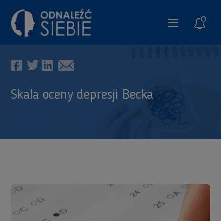
Spraw
Skala oceny depresji Becka