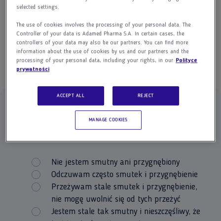
selected settings.
Wydrukowaną i wypełnioną ankietę
powinniśmy przekazać lekarzowi.
The use of cookies involves the processing of your personal data. The
Controller of your data is Adamed Pharma S.A. In certain cases, the
controllers of your data may also be our partners. You can find more
information about the use of cookies by us and our partners and the
processing of your personal data, including your rights, in our
Polityce
prywatności
ROZWIĄŻ TEST
ACCEPT ALL
REJECT
MANAGE COOKIES
Nie jestem smutny ani przygnębiony
Odczuwam często smutek i przygnębienie
Przeżywam stale smutek i przygnębienie,
nie mogę uwolnić się od tych przeżyć
Jestem stale tak smutny i nieszczęśliwy, że